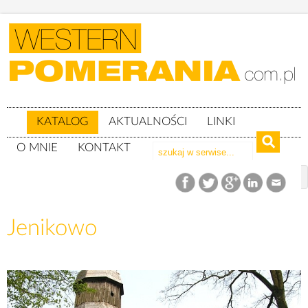
KATALOG
AKTUALNOŚCI
LINKI
O MNIE
KONTAKT
Katalog
woj. zachodniopomorskie
Powiat goleniowski
gm. Maszewo
Jenikowo
Jenikowo