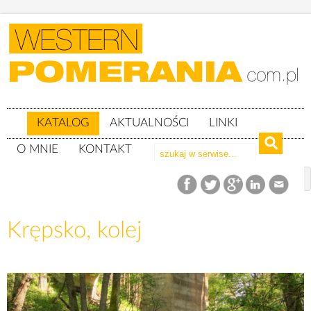
KATALOG
AKTUALNOŚCI
LINKI
O MNIE
KONTAKT
Katalog
woj. wielkopolskie
powiat pilski
gm. Szydłowo
Krępsko, kolej
Krępsko, kolej