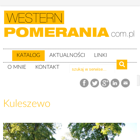
KATALOG
AKTUALNOŚCI
LINKI
O MNIE
KONTAKT
Katalog
woj. pomorskie
powiat słupski
gm. Kobylnica
Kuleszewo
Kuleszewo