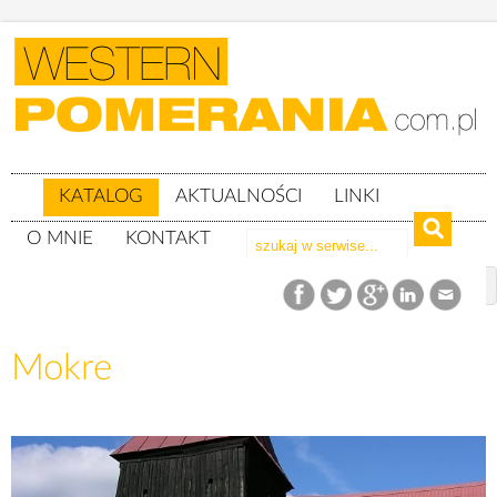
KATALOG
AKTUALNOŚCI
LINKI
O MNIE
KONTAKT
Katalog
woj. zachodniopomorskie
Powiat goleniowski
gm. Maszewo
Mokre
Mokre