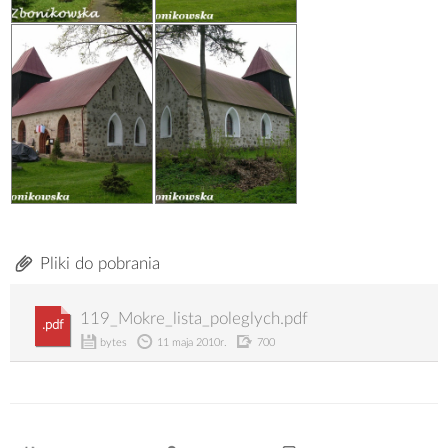
Pliki do pobrania
119_Mokre_lista_poleglych.pdf
.pdf
bytes
11 maja 2010r.
700