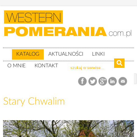
KATALOG
AKTUALNOŚCI
LINKI
O MNIE
KONTAKT
Katalog
woj. zachodniopomorskie
Powiat szczecinecki
gm. Barwice
Stary Chwalim
Stary Chwalim