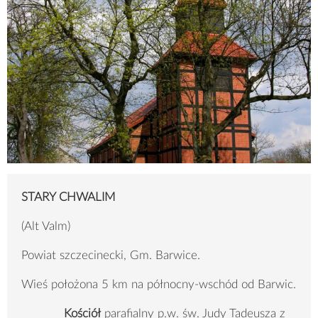
STARY CHWALIM
(Alt Valm)
Powiat szczecinecki, Gm. Barwice.
Wieś położona 5 km na północny-wschód od Barwic.
Kościół
parafialny p.w. św. Judy Tadeusza z