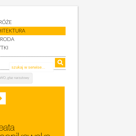
RÓŻE
HITEKTURA
YRODA
TKI
O, głaz narzutowy