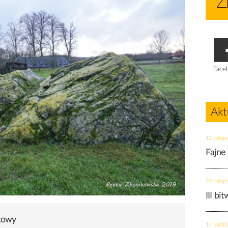
Face
Akt
12 listop
Fajne
22 listop
III bi
towy
14 paździ