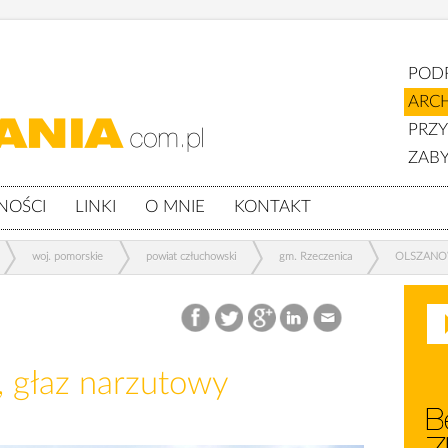
POD
ARC
PRZ
ZABY
NOŚCI
LINKI
O MNIE
KONTAKT
woj. pomorskie
powiat człuchowski
gm. Rzeczenica
OLSZANOW
łaz narzutowy