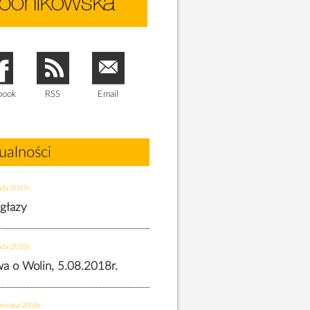
book
RSS
Email
ualności
ada 2019r.
 głazy
ada 2018r.
twa o Wolin, 5.08.2018r.
ernika 2018r.