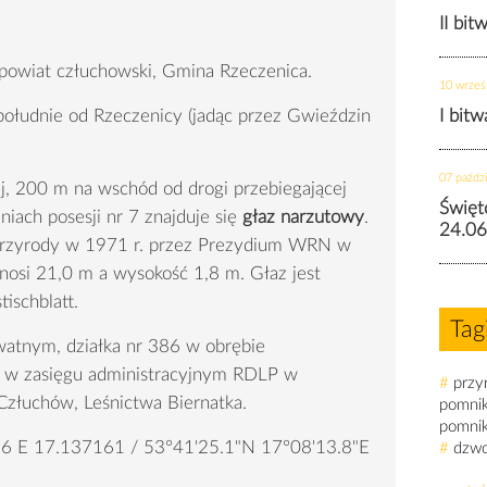
II bit
owiat człuchowski, Gmina Rzeczenica.
10 wrześ
ołudnie od Rzeczenicy (jadąc przez Gwieździn
I bit
07 paździ
ej, 200 m na wschód od drogi przebiegającej
Święt
iach posesji nr 7 znajduje się
głaz narzutowy
.
24.06
przyrody w 1971 r. przez Prezydium WRN w
nosi 21,0 m a wysokość 1,8 m. Głaz jest
ischblatt.
Tag
ywatnym, działka nr 386 w obrębie
 w zasięgu administracyjnym RDLP w
#
przy
Człuchów, Leśnictwa Biernatka.
pomni
pomni
6 E 17.137161 / 53°41'25.1"N 17°08'13.8"E
#
dzw