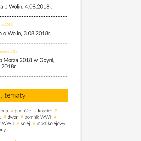
wa o Wolin, 4.08.2018r.
nia 2018r.
wa o Wolin, 3.08.2018r.
ernika 2018r.
o Morza 2018 w Gdyni,
.2018r.
i, tematy
roda
#
podróże
#
kościół
#
k
#
dwór
#
pomnik WWI
#
k WWII
#
kolej
#
most kolejowy
ony