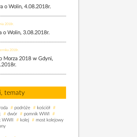
wa o Wolin, 4.08.2018r.
nia 2018r.
wa o Wolin, 3.08.2018r.
ernika 2018r.
o Morza 2018 w Gdyni,
.2018r.
i, tematy
roda
#
podróże
#
kościół
#
k
#
dwór
#
pomnik WWI
#
k WWII
#
kolej
#
most kolejowy
ony