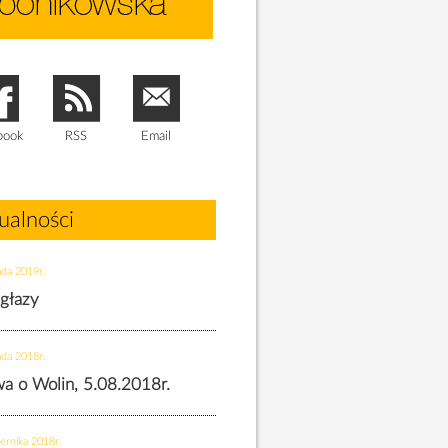
book
RSS
Email
ualności
ada 2019r.
 głazy
ada 2018r.
twa o Wolin, 5.08.2018r.
ernika 2018r.