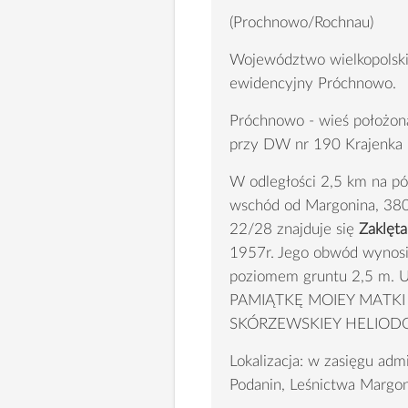
(Prochnowo/Rochnau)
Województwo wielkopolskie
ewidencyjny Próchnowo.
Próchnowo - wieś położon
przy DW nr 190 Krajenka 
W odległości 2,5 km na p
wschód od Margonina, 380
22/28 znajduje się
Zaklęta
1957r. Jego obwód wynosi
poziomem gruntu 2,5 m. U
PAMIĄTKĘ MOIEY MATKI
SKÓRZEWSKIEY HELIODOR 
Lokalizacja: w zasięgu ad
Podanin, Leśnictwa Margon