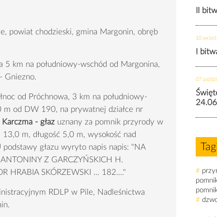
II bit
, powiat chodzieski, gmina Margonin, obręb
10 wrześ
I bit
a 5 km na południowy-wschód od Margonina,
- Gniezno.
07 paździ
Święt
ółnoc od Próchnowa, 3 km na południowy-
24.06
 m od DW 190, na prywatnej działce nr
 Karczma - głaz
uznany za pomnik przyrody w
 13,0 m, długość 5,0 m, wysokość nad
Tag
 podstawy głazu wyryto napis napis: "NA
 ANTONINY Z GARCZYŃSKICH H.
#
przy
HRABIA SKÓRZEWSKI ... 182...."
pomni
pomni
ministracyjnym RDLP w Pile, Nadleśnictwa
#
dzw
in.