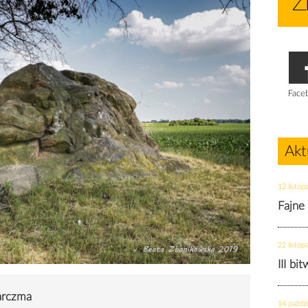
Face
Akt
12 listop
Fajne
22 listop
III bi
rczma
14 paździ