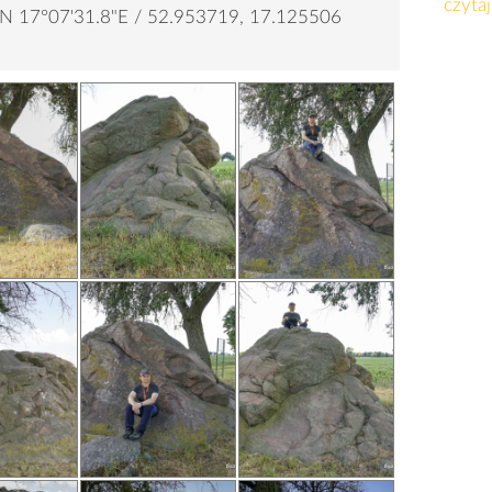
czytaj
"N 17°07'31.8"E / 52.953719, 17.125506