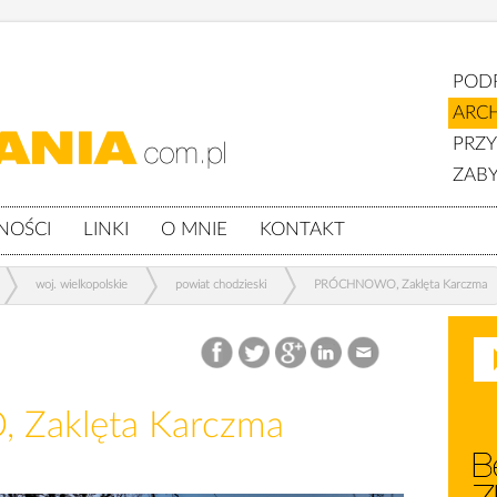
POD
ARC
PRZ
ZABY
NOŚCI
LINKI
O MNIE
KONTAKT
woj. wielkopolskie
powiat chodzieski
PRÓCHNOWO, Zaklęta Karczma
Zaklęta Karczma