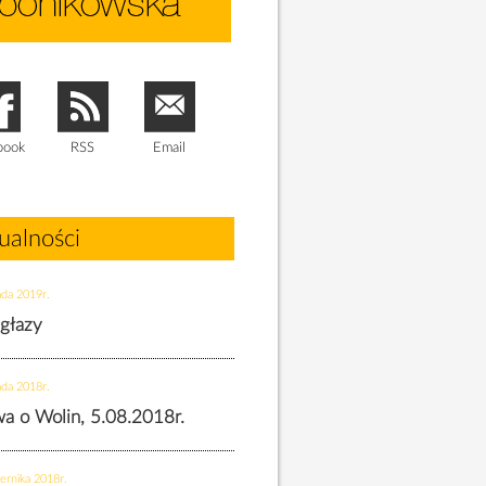
book
RSS
Email
ualności
ada 2019r.
 głazy
ada 2018r.
twa o Wolin, 5.08.2018r.
ernika 2018r.