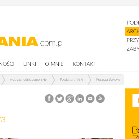
POD
ARC
PRZ
ZABY
NOŚCI
LINKI
O MNIE
KONTAKT
woj. zachodniopomorskie
Powiat gryfiński
Puszcza Bukowa
wa