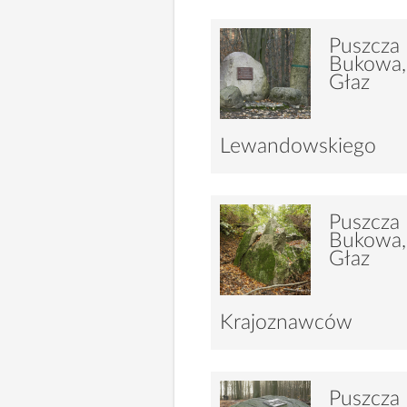
Puszcza
Bukowa,
Głaz
Lewandowskiego
6848
15
Puszcza
Bukowa,
Głaz
Krajoznawców
7982
58
Puszcza