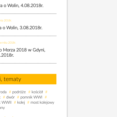
wa o Wolin, 4.08.2018r.
nia 2018r.
wa o Wolin, 3.08.2018r.
ernika 2018r.
o Morza 2018 w Gdyni,
.2018r.
i, tematy
roda
#
podróże
#
kościół
#
k
#
dwór
#
pomnik WWI
#
k WWII
#
kolej
#
most kolejowy
ony