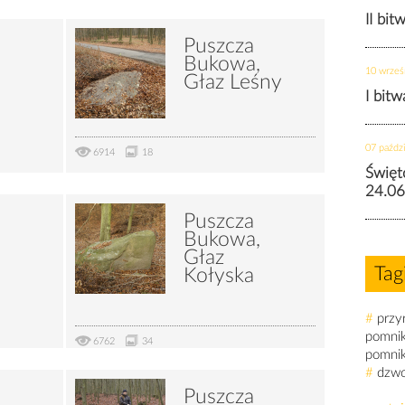
II bit
Puszcza
Bukowa,
10 wrześ
Głaz Leśny
I bit
07 paździ
6914
18
Święt
24.06
Puszcza
Bukowa,
Głaz
Tag
Kołyska
#
przy
pomni
6762
34
pomni
#
dzw
Puszcza