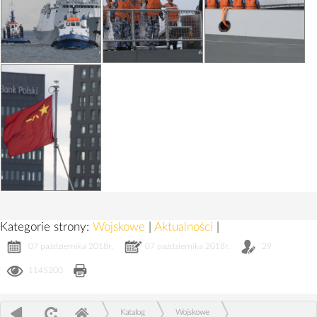
Kategorie strony:
Wojskowe
|
Aktualności
|
07 października 2018r.
07 października 2018r.
29
1145200
Katalog
Wojskowe