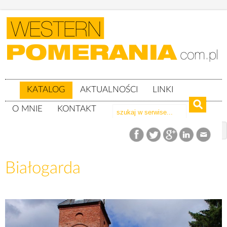
KATALOG
AKTUALNOŚCI
LINKI
O MNIE
KONTAKT
Katalog
woj. pomorskie
powiat lęborski
gm. Wicko
Białogarda
Białogarda