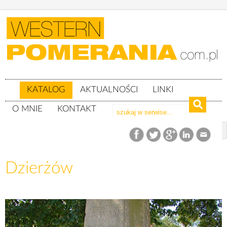
KATALOG
AKTUALNOŚCI
LINKI
O MNIE
KONTAKT
Katalog
woj. lubuskie
powiat gorzowski
gm. Deszczno
Dzierżów
Dzierżów