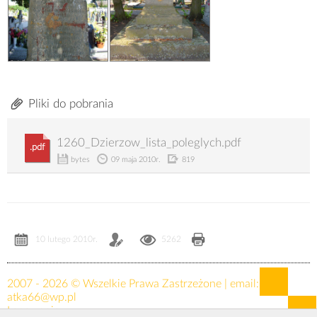
Pliki do pobrania
1260_Dzierzow_lista_poleglych.pdf
.pdf
bytes
09 maja 2010r.
819
10 lutego 2010r.
5262
2007 - 2026 © Wszelkie Prawa Zastrzeżone | email:
atka66@wp.pl
Logowanie »