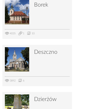
Borek
4035
1
10
Deszczno
3892
6
Dzierżów