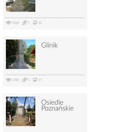
5264
1
10
Glinik
3780
1
17
Osiedle
Poznańskie