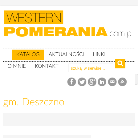
KATALOG
AKTUALNOŚCI
LINKI
O MNIE
KONTAKT
Katalog
woj. lubuskie
powiat gorzowski
gm. Deszczno
gm. Deszczno