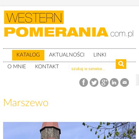
KATALOG
AKTUALNOŚCI
LINKI
O MNIE
KONTAKT
Katalog
woj. zachodniopomorskie
Powiat goleniowski
gm. Goleniów
Marszewo
Marszewo