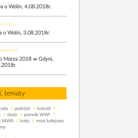
wa o Wolin, 4.08.2018r.
nia 2018r.
wa o Wolin, 3.08.2018r.
ernika 2018r.
o Morza 2018 w Gdyni,
.2018r.
i, tematy
roda
#
podróże
#
kościół
#
k
#
dwór
#
pomnik WWI
#
k WWII
#
kolej
#
most kolejowy
ony