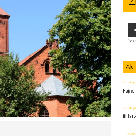
Face
Akt
12 listop
Fajne
22 listop
III bi
14 paździ