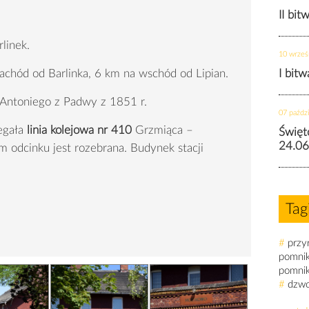
II bit
linek.
10 wrześ
chód od Barlinka, 6 km na wschód od Lipian.
I bit
. Antoniego z Padwy z 1851 r.
07 paździ
egała
linia kolejowa nr 410
Grzmiąca –
Święt
24.06
m odcinku jest rozebrana. Budynek stacji
Tag
#
przy
pomni
pomni
#
dzw