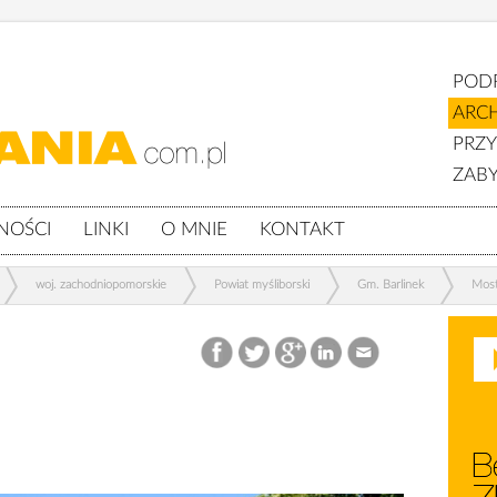
POD
ARC
PRZ
ZABY
NOŚCI
LINKI
O MNIE
KONTAKT
woj. zachodniopomorskie
Powiat myśliborski
Gm. Barlinek
Mos