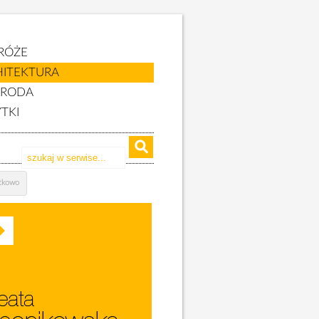
RÓŻE
HITEKTURA
YRODA
TKI
tkowo