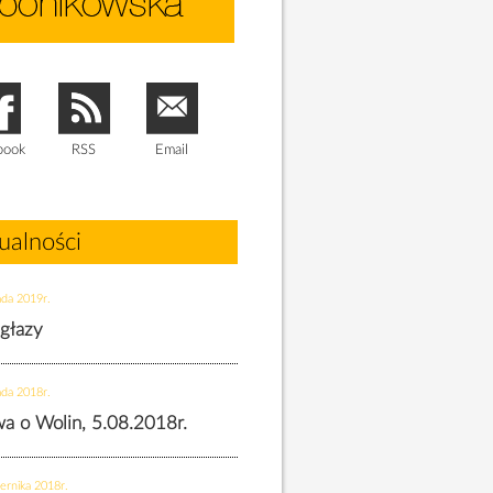
book
RSS
Email
ualności
ada 2019r.
 głazy
ada 2018r.
twa o Wolin, 5.08.2018r.
ernika 2018r.