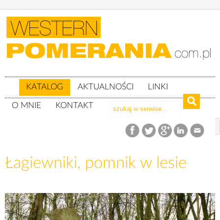
KATALOG
AKTUALNOŚCI
LINKI
O MNIE
KONTAKT
Katalog
woj. zachodniopomorskie
Powiat łobeski
gm. Resko
Łagiewniki, pomnik w lesie
Łagiewniki, pomnik w lesie