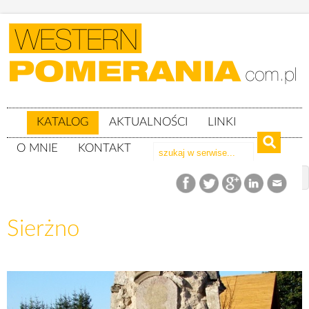
KATALOG
AKTUALNOŚCI
LINKI
O MNIE
KONTAKT
Katalog
woj. pomorskie
powiat bytowski
gm. Bytów
Sierżno
Sierżno