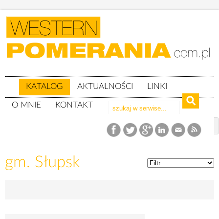
KATALOG
AKTUALNOŚCI
LINKI
O MNIE
KONTAKT
Katalog
woj. pomorskie
powiat słupski
gm. Słupsk
gm. Słupsk