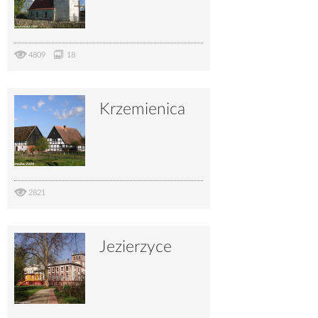
4809
18
Krzemienica
2821
Jezierzyce