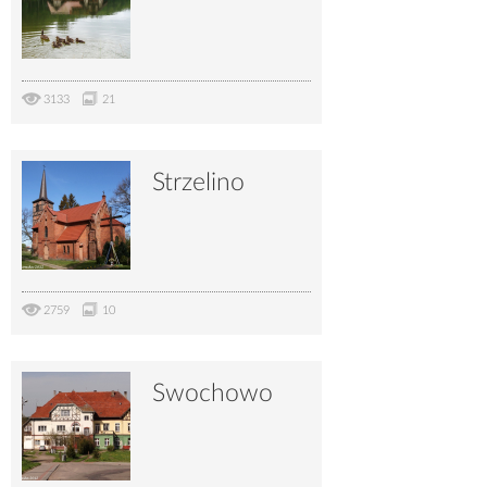
3133
21
Strzelino
2759
10
Swochowo