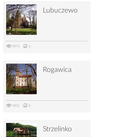
Lubuczewo
3975
6
Rogawica
3831
8
Strzelinko