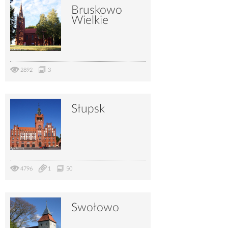
Bruskowo
Wielkie
2892
3
Słupsk
4796
1
50
Swołowo