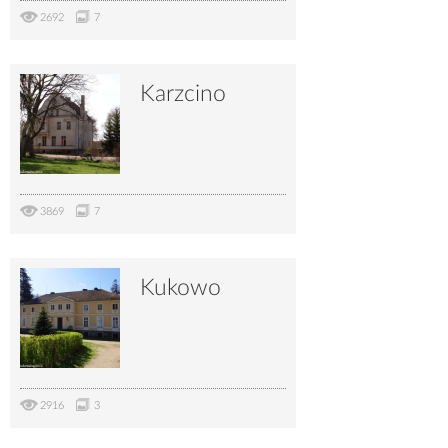
2692
7
Karzcino
3869
7
Kukowo
2916
3